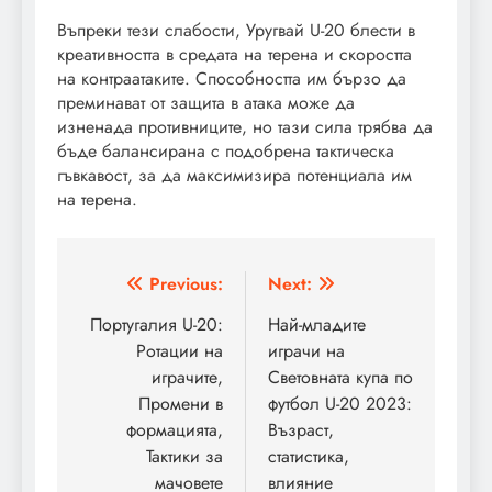
Въпреки тези слабости, Уругвай U-20 блести в
креативността в средата на терена и скоростта
на контраатаките. Способността им бързо да
преминават от защита в атака може да
изненада противниците, но тази сила трябва да
бъде балансирана с подобрена тактическа
гъвкавост, за да максимизира потенциала им
на терена.
Post
Previous:
Next:
navigation
Португалия U-20:
Най-младите
Ротации на
играчи на
играчите,
Световната купа по
Промени в
футбол U-20 2023:
формацията,
Възраст,
Тактики за
статистика,
мачовете
влияние