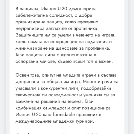
В защитата, Италия U-20 демонстрира
забележителна солидност, с добре
организирана защита, която ефективно
неутрализира заплахите от противника.
Защитниците им са умели в четенето на играта,
което помага за интерцепция на подавания и
минимизиране на шансовете за противника.
Тази защитна сила е жизненоважна в
оспорвани мачове, където всеки гол е важен.
Освен това, опитът на младите играчи в състава
допринася за общата им игра. Много играчи са
участвали в конкурентни лиги, подобрявайки
тактическата си осведоменост и уменията си за
вземане на решения на терена. Тази
комбинация от младост и опит позиционира
Италия U-20 като formidable противник в
международните младежки турнири.