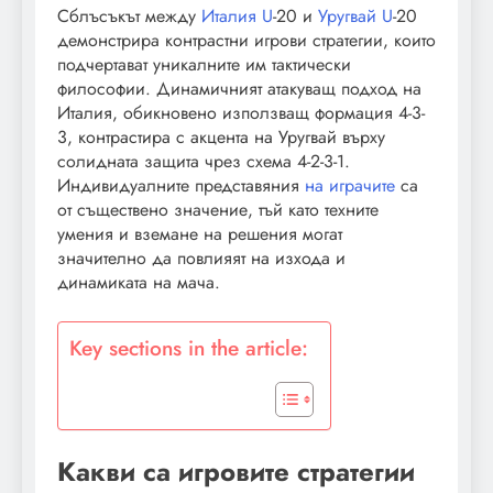
Сблъсъкът между
Италия U
-20 и
Уругвай U
-20
демонстрира контрастни игрови стратегии, които
подчертават уникалните им тактически
философии. Динамичният атакуващ подход на
Италия, обикновено използващ формация 4-3-
3, контрастира с акцента на Уругвай върху
солидната защита чрез схема 4-2-3-1.
Индивидуалните представяния
на играчите
са
от съществено значение, тъй като техните
умения и вземане на решения могат
значително да повлияят на изхода и
динамиката на мача.
Key sections in the article:
Какви са игровите стратегии