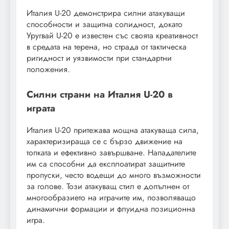
Италия U-20 демонстрира силни атакуващи
способности и защитна солидност, докато
Уругвай U-20 е известен със своята креативност
в средата на терена, но страда от тактическа
ригидност и уязвимости при стандартни
положения.
Силни страни на Италия U-20 в
играта
Италия U-20 притежава мощна атакуваща сила,
характеризираща се с бързо движение на
топката и ефективно завършване. Нападателите
им са способни да експлоатират защитните
пропуски, често водещи до много възможности
за голове. Този атакуващ стил е допълнен от
многообразието на играчите им, позволяващо
динамични формации и флуидна позиционна
игра.