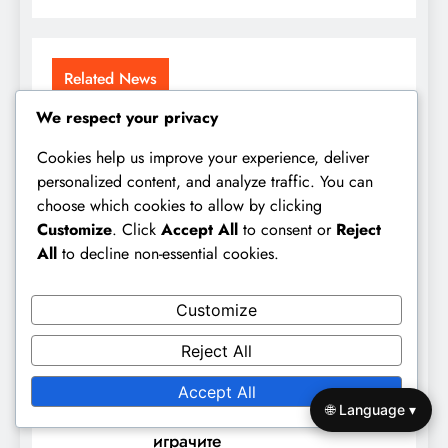
Related News
We respect your privacy
Франция U-20 срещу
Нигерия U-20: Стратегии за
Cookies help us improve your experience, deliver
мача, роли на играчите,
personalized content, and analyze traffic. You can
choose which cookies to allow by clicking
тактически промени
Customize
. Click
Accept All
to consent or
Reject
Администратор
4 months ago
All
to decline non-essential cookies.
0
Високи стратегии за пресинг
Customize
на Световната купа по футбол
Reject All
за младежи до 20 години
2023: формации,
Accept All
🌐 Language ▾
изпълнение, приноси на
играчите