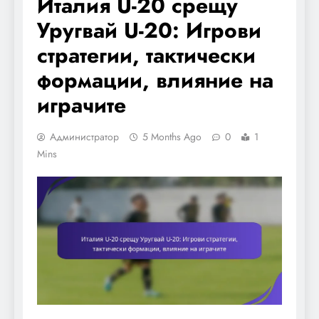
Италия U-20 срещу
Уругвай U-20: Игрови
стратегии, тактически
формации, влияние на
играчите
Администратор
5 Months Ago
0
1
Mins