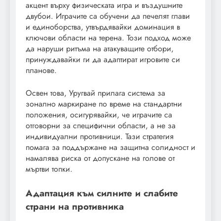
акцент върху физическата игра и въздушните
двубои. Играчите са обучени да печелят глави
и единоборства, утвърдявайки доминация в
ключови области на терена. Този подход може
да наруши ритъма на атакуващите отбори,
принуждавайки ги да адаптират игровите си
планове.
Освен това, Уругвай прилага система за
зонално маркиране по време на стандартни
положения, осигурявайки, че играчите са
отговорни за специфични области, а не за
индивидуални противници. Тази стратегия
помага за поддържане на защитна солидност и
намалява риска от допускане на голове от
мъртви топки.
Адаптация към силните и слабите
страни на противника