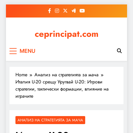
Skip
to
content
ceprincipat.com
MENU
Home
Анализ на стратегията за мача
Италия U-20 срещу Уругвай U-20: Игрови
стратегии, тактически формации, влияние на
играчите
АНАЛИЗ НА СТРАТЕГИЯТА ЗА МАЧА