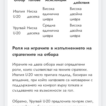
действия
Висока
Висока
Италия
Ниска
единична
двойна
U-20
десетка
цифра
цифра
Средна
Висока
Уругвай
Ниска
единична
двойна
U-20
десетка
цифра
цифра
Роля на играчите в изпълнението на
стратегиите на отбора
Играчите на двата отбора имат определени
роли, които съответстват на техните стратегии.
Италия U-20 често прилага подход, базиран на
владение, при който халфовете са натоварени с
поддържането на контрол върху топката и
създаването на възможности за гол.
Обратно, Уругвай U-20 предпочита по-пряк стил,