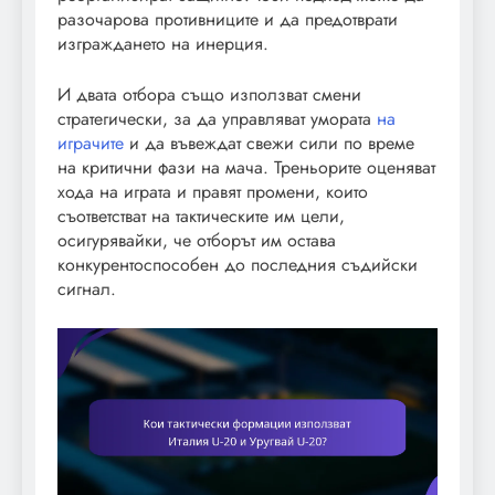
разочарова противниците и да предотврати
изграждането на инерция.
И двата отбора също използват смени
стратегически, за да управляват умората
на
играчите
и да въвеждат свежи сили по време
на критични фази на мача. Треньорите оценяват
хода на играта и правят промени, които
съответстват на тактическите им цели,
осигурявайки, че отборът им остава
конкурентоспособен до последния съдийски
сигнал.