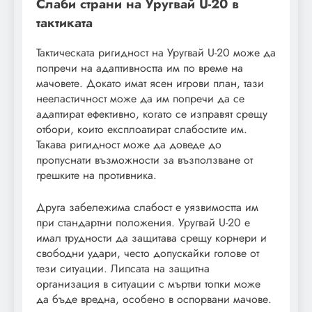
Слаби страни на Уругвай U-20 в
тактиката
Тактическата ригидност на Уругвай U-20 може да
попречи на адаптивността им по време на
мачовете. Докато имат ясен игрови план, тази
нееластичност може да им попречи да се
адаптират ефективно, когато се изправят срещу
отбори, които експлоатират слабостите им.
Такава ригидност може да доведе до
пропуснати възможности за възползване от
грешките на противника.
Друга забележима слабост е уязвимостта им
при стандартни положения. Уругвай U-20 е
имал трудности да защитава срещу корнери и
свободни удари, често допускайки голове от
тези ситуации. Липсата на защитна
организация в ситуации с мъртви топки може
да бъде вредна, особено в оспорвани мачове.