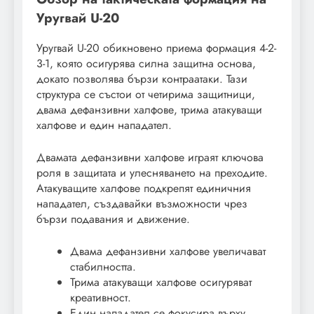
Уругвай U-20
Уругвай U-20 обикновено приема формация 4-2-
3-1, която осигурява силна защитна основа,
докато позволява бързи контраатаки. Тази
структура се състои от четирима защитници,
двама дефанзивни халфове, трима атакуващи
халфове и един нападател.
Двамата дефанзивни халфове играят ключова
роля в защитата и улесняването на преходите.
Атакуващите халфове подкрепят единичния
нападател, създавайки възможности чрез
бързи подавания и движение.
Двама дефанзивни халфове увеличават
стабилността.
Трима атакуващи халфове осигуряват
креативност.
Един нападател се фокусира върху