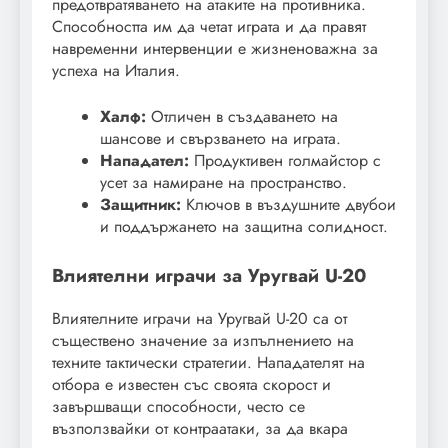
предотвратяването на атаките на противника.
Способността им да четат играта и да правят
навременни интервенции е жизненоважна за
успеха на Италия.
Халф:
Отличен в създаването на
шансове и свързването на играта.
Нападател:
Продуктивен голмайстор с
усет за намиране на пространство.
Защитник:
Ключов в въздушните двубои
и поддържането на защитна солидност.
Влиятелни играчи за Уругвай U-20
Влиятелните играчи на Уругвай U-20 са от
съществено значение за изпълнението на
техните тактически стратегии. Нападателят на
отбора е известен със своята скорост и
завършващи способности, често се
възползвайки от контраатаки, за да вкара