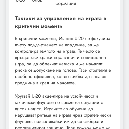
U-20
блок
формация
Тактики за управление на играта в
критични моменти
В критични моменти, Италия U-20 се фокусира
върху поддържането на владение, за да
контролира темпото на играта. Те често се
връщат към кратки подавания и позиционна
игра, за да облекчат натиска и да намалят
риска от допускане на голове. Тази стратегия е
особено ефективна, когато трябва да запазят
преднина в края на мачовете.
Уругвай U-20 акцентира на устойчивост и
тактически фаулове по време на ситуации с
висок натиск. Играчите са обучени да
нарушават ритъма на играта чрез стратегически
фаулове, позволявайки им да се съберат и
реорганизират защитно. Този подход може да