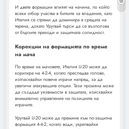
И двете формации влияят на начина, по който
всеки отбор участва в битките за владение, като
Италия се стреми да доминира в средата на
терена, докато Уругвай търси да се възползва
от бързите преходи и защитната солидност.
Корекции на формацията по време
на мача
По време на мачовете, Италия U-20 може да
коригира на 4-2-4, когато преследва голове,
изтласквайки повече играчи напред, за да
увеличи атакуващите опции. Тази промяна може
да създаде уязвимости в защитата, изисквайки
внимателно управление на позициите на
играчите.
Уругвай U-20 може да премине към по-защитна
формация 4-4-2, когато води, укрепвайки