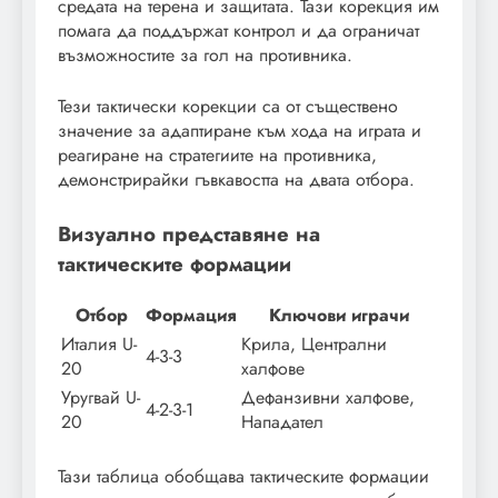
средата на терена и защитата. Тази корекция им
помага да поддържат контрол и да ограничат
възможностите за гол на противника.
Тези тактически корекции са от съществено
значение за адаптиране към хода на играта и
реагиране на стратегиите на противника,
демонстрирайки гъвкавостта на двата отбора.
Визуално представяне на
тактическите формации
Отбор
Формация
Ключови играчи
Италия U-
Крила, Централни
4-3-3
20
халфове
Уругвай U-
Дефанзивни халфове,
4-2-3-1
20
Нападател
Тази таблица обобщава тактическите формации