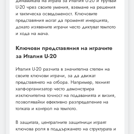
динамиката на играта за Италия U-20 и Уругвай
U-20 чрез своите умения, вземане на решения
и тактическа осведоменост. Ключовите
представяния могат да променят инерцията,
докато изявените играчи често диктуват темпото
и хода на мача.
Ключови представяния на играчите
за Италия U-20
Италия U-20 разчита в значителна степен на
своите ключови играчи, за да движат
представянето на отбора. Например, техният
халф-организатор често демонстрира
изключителна точност на подаванията и визия,
позволявайки ефективно разпределение на
топката и контрол на темпото.
В защитата, централните защитници играят
ключова роля в поддържането на структурата и