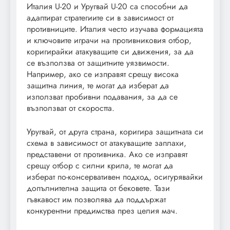
Италия U-20 и Уругвай U-20 са способни да
адаптират стратегиите си в зависимост от
противниците. Италия често изучава формацията
и ключовите играчи на противниковия отбор,
коригирайки атакуващите си движения, за да
се възползва от защитните уязвимости.
Например, ако се изправят срещу висока
защитна линия, те могат да изберат да
използват пробивни подавания, за да се
възползват от скоростта.
Уругвай, от друга страна, коригира защитната си
схема в зависимост от атакуващите заплахи,
представени от противника. Ако се изправят
срещу отбор с силни крила, те могат да
изберат по-консервативен подход, осигурявайки
допълнителна защита от бековете. Тази
гъвкавост им позволява да поддържат
конкурентни предимства през целия мач.