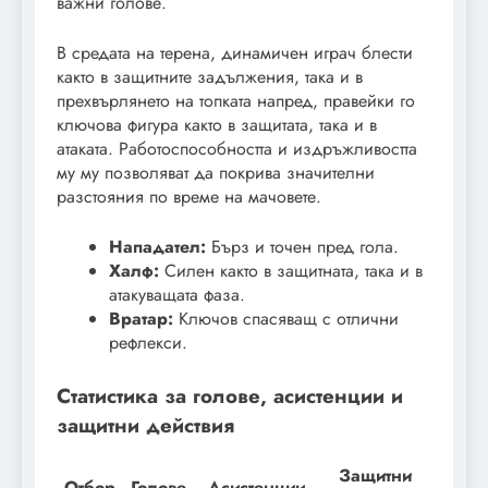
важни голове.
В средата на терена, динамичен играч блести
както в защитните задължения, така и в
прехвърлянето на топката напред, правейки го
ключова фигура както в защитата, така и в
атаката. Работоспособността и издръжливостта
му му позволяват да покрива значителни
разстояния по време на мачовете.
Нападател:
Бърз и точен пред гола.
Халф:
Силен както в защитната, така и в
атакуващата фаза.
Вратар:
Ключов спасяващ с отлични
рефлекси.
Статистика за голове, асистенции и
защитни действия
Защитни
Отбор
Голове
Асистенции