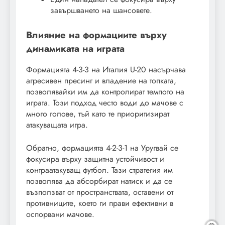
завършването на шансовете.
Влияние на формациите върху
динамиката на играта
Формацията 4-3-3 на Италия U-20 насърчава
агресивен пресинг и владение на топката,
позволявайки им да контролират темпото на
играта. Този подход често води до мачове с
много голове, тъй като те приоритизират
атакуващата игра.
Обратно, формацията 4-2-3-1 на Уругвай се
фокусира върху защитна устойчивост и
контраатакуващ футбол. Тази стратегия им
позволява да абсорбират натиск и да се
възползват от пространствата, оставени от
противниците, което ги прави ефективни в
оспорвани мачове.