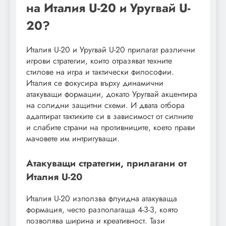
на Италия U-20 и Уругвай U-
20?
Италия U-20 и Уругвай U-20 прилагат различни
игрови стратегии, които отразяват техните
стилове на игра и тактически философии.
Италия се фокусира върху динамични
атакуващи формации, докато Уругвай акцентира
на солидни защитни схеми. И двата отбора
адаптират тактиките си в зависимост от силните
и слабите страни на противниците, което прави
мачовете им интригуващи.
Атакуващи стратегии, прилагани от
Италия U-20
Италия U-20 използва флуидна атакуваща
формация, често разполагаща 4-3-3, която
позволява ширина и креативност. Тази