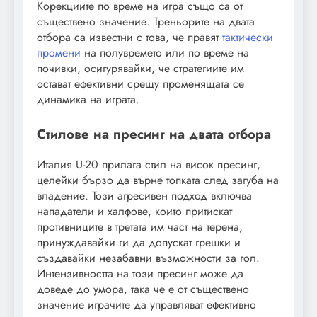
Корекциите по време на игра също са от
съществено значение. Треньорите на двата
отбора са известни с това, че правят
тактически
промени
на полувремето или по време на
почивки, осигурявайки, че стратегиите им
остават ефективни срещу променящата се
динамика на играта.
Стилове на пресинг на двата отбора
Италия U-20 прилага стил на висок пресинг,
целейки бързо да върне топката след загуба на
владение. Този агресивен подход включва
нападатели и халфове, които притискат
противниците в третата им част на терена,
принуждавайки ги да допускат грешки и
създавайки незабавни възможности за гол.
Интензивността на този пресинг може да
доведе до умора, така че е от съществено
значение играчите да управляват ефективно