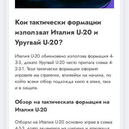
Кои тактически формации
използват Италия U-20 и
Уругвай U-20?
Италия U-20 обикновено използва формация 4-
3-3, докато Уругвай U-20 често прилага схема 4-
2-3-1. Тези тактически формации оформят
игровите им стратегии, влияейки на начина, по
който всеки отбор подхожда както в атака, така
и в защита.
Обзор на тактическата формация на
Италия U-20
Отборът на Италия U-20 основно играе в схема
4-3-3, която акцентира на ширина и атакуваща