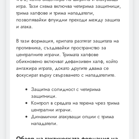
игра. Тази схема включва четирима защитници,
трима халфове и трима нападатели,
позволявайки флуидни преходи между защита
и атака.
В тази формация, крилата разтягат защитата на
противника, създавайки пространство за
централните играчи. Тримата халфове
обикновено включват дефанзивен халф, който
ангажира играта, докато другите двама се
фокусират върху свързването с нападателите.
Защитна солидност с четирима
защитници.
Контрол в средата на терена чрез трима
централни играчи.
Динамични атакуващи опции с трима
нападатели.
Обзор на тактическата формация на