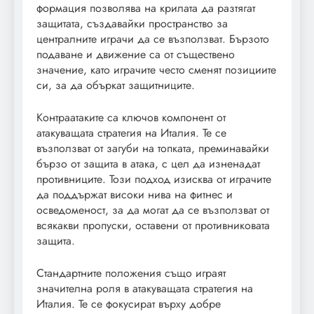
формация позволява на крилата да разтягат
защитата, създавайки пространство за
централните играчи да се възползват. Бързото
подаване и движение са от съществено
значение, като играчите често сменят позициите
си, за да объркат защитниците.
Контраатаките са ключов компонент от
атакуващата стратегия на Италия. Те се
възползват от загуби на топката, преминавайки
бързо от защита в атака, с цел да изненадат
противниците. Този подход изисква от играчите
да поддържат високи нива на фитнес и
осведоменост, за да могат да се възползват от
всякакви пропуски, оставени от противниковата
защита.
Стандартните положения също играят
значителна роля в атакуващата стратегия на
Италия. Те се фокусират върху добре