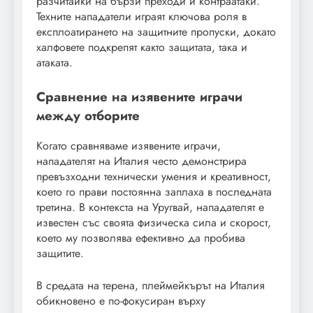
разчитайки на бързи преходи и контраатаки.
Техните нападатели играят ключова роля в
експлоатирането на защитните пропуски, докато
халфовете подкрепят както защитата, така и
атаката.
Сравнение на изявените играчи
между отборите
Когато сравняваме изявените играчи,
нападателят на Италия често демонстрира
превъзходни технически умения и креативност,
което го прави постоянна заплаха в последната
третина. В контекста на Уругвай, нападателят е
известен със своята физическа сила и скорост,
което му позволява ефективно да пробива
защитите.
В средата на терена, плеймейкърът на Италия
обикновено е по-фокусиран върху