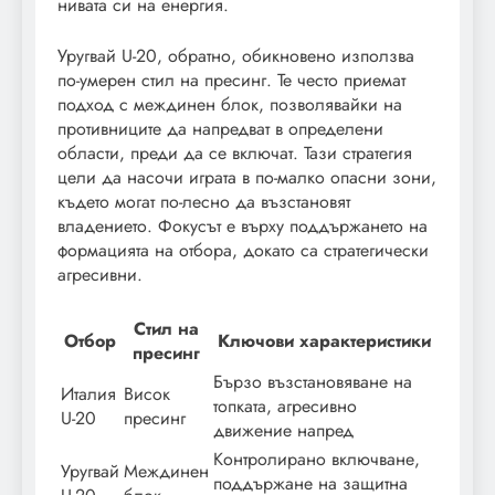
нивата си на енергия.
Уругвай U-20, обратно, обикновено използва
по-умерен стил на пресинг. Те често приемат
подход с междинен блок, позволявайки на
противниците да напредват в определени
области, преди да се включат. Тази стратегия
цели да насочи играта в по-малко опасни зони,
където могат по-лесно да възстановят
владението. Фокусът е върху поддържането на
формацията на отбора, докато са стратегически
агресивни.
Стил на
Отбор
Ключови характеристики
пресинг
Бързо възстановяване на
Италия
Висок
топката, агресивно
U-20
пресинг
движение напред
Контролирано включване,
Уругвай
Междинен
поддържане на защитна