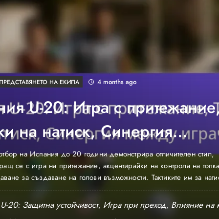
4 months ago
ПРЕДСТАВЯНЕТО НА ЕКИПА
ия U-20: Игра с притежание
ки на натиск, Синергия
у играчите
отбор на Испания до 20 години демонстрира отличителен стил,
ращ се с игра на притежание, акцентирайки на контрола на топка
аване за създаване на голови възможности. Тактиките им за нати
ърху бързото възстановяване на притежанието, прилагане на ко
арушаване на противниковите действия и иницииране на контраат
U-20: Защитна устойчивост, Игра при преход, Влияние на