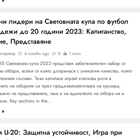
e
и лидери на Световната купа по футбол
адежи до 20 години 2023: Капитанство,
ие, Представяне
стратор
4 months ago
0
1 mins
0 Световната купа 2023 представя забележителен набор от
на отбори, всеки от които допринася с уникални качества, които
техните състави. Тези капитани играят ключова роля в
ето на отборите си през предизвикателствата на турнира,
както на представянето, така и на единството на отбора на и
ена. Key sections in the…
e
 U-20: Защитна устойчивост, Игра при