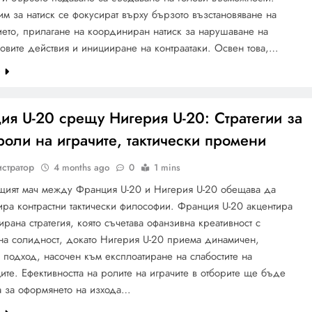
 им за натиск се фокусират върху бързото възстановяване на
ето, прилагане на координиран натиск за нарушаване на
овите действия и иницииране на контраатаки. Освен това,…
e
я U-20 срещу Нигерия U-20: Стратегии за
роли на играчите, тактически промени
стратор
4 months ago
0
1 mins
щият мач между Франция U-20 и Нигерия U-20 обещава да
ра контрастни тактически философии. Франция U-20 акцентира
ирана стратегия, която съчетава офанзивна креативност с
на солидност, докато Нигерия U-20 приема динамичен,
 подход, насочен към експлоатиране на слабостите на
ите. Ефективността на ролите на играчите в отборите ще бъде
 за оформянето на изхода…