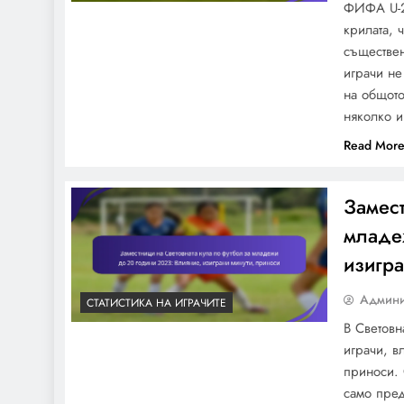
ФИФА U-2
Най-добрите вратари на
крилата, 
Световното първенство
съществен
по футбол U-20 2023:
играчи не
Спасения, Чисти мрежи,
на общото
Разпределение
няколко и
Read Mor
Замест
младе
изигра
Админи
СТАТИСТИКА НА ИГРАЧИТЕ
В Световн
играчи, в
приноси. 
само пред