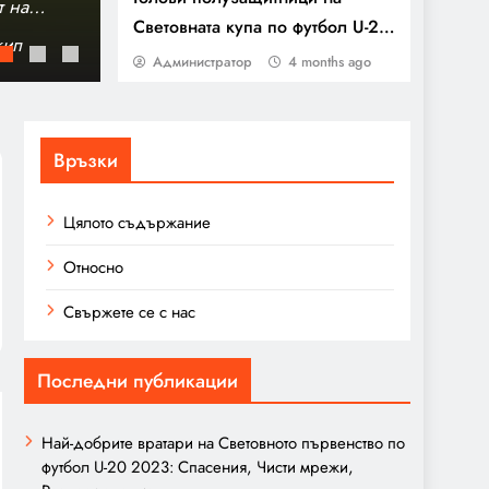
т на
Стратегии за статични положения на Све
Световната купа по футбол U-20
младежи до 20 години 2023: ъглови уда
кип
Сенегал U-20 срещу Тунис U-20: Анализ 
2023: Голове, Асистенции,
Администратор
4 months ago
играчите
роли на играчите
Влияние в мачовете
Връзки
Цялото съдържание
Относно
Свържете се с нас
Последни публикации
Най-добрите вратари на Световното първенство по
футбол U-20 2023: Спасения, Чисти мрежи,