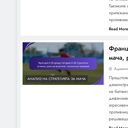
Тактиките
притежани
Колумбия U-20:
противник
Офанзивна креативност,
Read Mor
Дефанзивна стабилност,
Влияние на играчите
Франци
мача, 
Крилца на Световната
Админи
купа по футбол за
Предстоя
АНАЛИЗ НА СТРАТЕГИЯТА ЗА МАЧА
младежи до 20 години
демонстри
2023: Дриблиране,
на баланс
дефанзив
Центрирания, Влияние
агресивен
противниц
решаваща
Офанзивни стратегии на