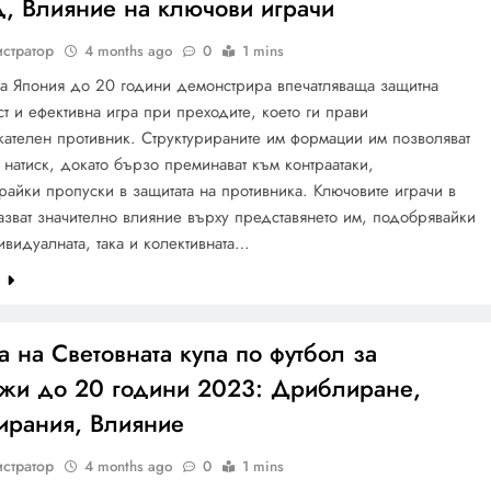
д, Влияние на ключови играчи
стратор
4 months ago
0
1 mins
а Япония до 20 години демонстрира впечатляваща защитна
ст и ефективна игра при преходите, което ги прави
ателен противник. Структурираните им формации им позволяват
 натиск, докато бързо преминават към контраатаки,
райки пропуски в защитата на противника. Ключовите играчи в
азват значително влияние върху представянето им, подобрявайки
ивидуалната, така и колективната…
e
 на Световната купа по футбол за
жи до 20 години 2023: Дриблиране,
ирания, Влияние
стратор
4 months ago
0
1 mins