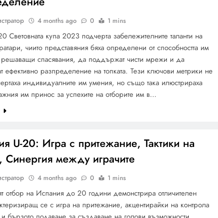
еделение
стратор
4 months ago
0
1 mins
 Световната купа 2023 подчерта забележителните таланти на
ратари, чиито представяния бяха определени от способността им
т решаващи спасявания, да поддържат чисти мрежи и да
т ефективно разпределение на топката. Тези ключови метрики не
ертаха индивидуалните им умения, но също така илюстрираха
жния им принос за успехите на отборите им в…
e
я U-20: Игра с притежание, Тактики на
, Синергия между играчите
стратор
4 months ago
0
1 mins
т отбор на Испания до 20 години демонстрира отличителен
актеризиращ се с игра на притежание, акцентирайки на контрола
а и бързото подаване за създаване на голови възможности.