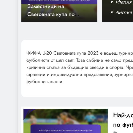
утбол за младежи до 20 години 2023:
Италия 
Заместници на
яние
играчит
о футбол за младежи до 20 години 2023:
Англия 
Световната купа по
оси
футбол за младежи до 20
години 2023: Влияние,
изиграни минути,
приноси
ФИФА U-20 Световната купа 2023 е водещ турнир,
футболисти от цял свят. Това събитие не само пре
Гана U-20: Тактическа
критична стъпка за бъдещите звезди в спорта. Чр
осведоменост,
стратегии и индивидуални представяния, турниръ
Изпълнение на играта,
футболни таланти.
Представяне на играчите
Най-до
Италия U-20: Тактики на
по фут
формацията, Игрови
стратегии, Ефективност на