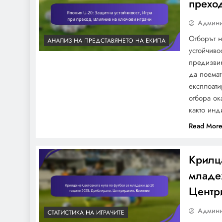
прехо
Админи
Отборът н
АНАЛИЗ НА ПРЕДСТАВЯНЕТО НА ЕКИПА
Италия U-20: Тактики на
устойчиво
формацията, Игрови
предизвик
стратегии, Ефективност на
да поемат
играчите
експлоати
отбора ок
както инд
Read Mor
Най-младите играчи на
Световната купа по
Крилца
футбол U-20 2023:
младе
Възраст, статистика,
влияние
Центр
Админи
СТАТИСТИКА НА ИГРАЧИТЕ