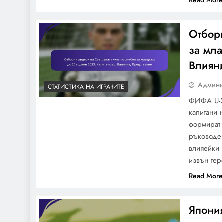
Read Mor
Световното първенство
по футбол U-20 2023:
формации, атакуващи
Отборн
действия, изпълнение
за мл
Влиян
Заместници на
Админи
СТАТИСТИКА НА ИГРАЧИТЕ
Световната купа по
ФИФА U-2
футбол за младежи до 20
капитани 
години 2023: Влияние,
формират 
изиграни минути,
ръководен
приноси
влияейки 
извън тер
Гана U-20: Тактическа
Read Mor
осведоменост,
Изпълнение на играта,
Япония
Представяне на играчите