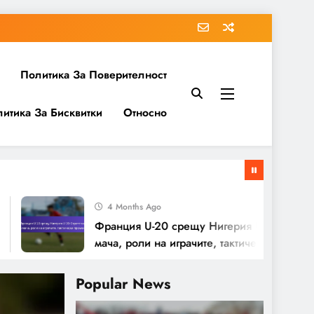
Политика За Поверителност
итика За Бисквитки
Относно
4 Months Ago
Франция U-20 срещу Нигерия U-20: Стратегии за
мача, роли на играчите, тактически промени
Popular News