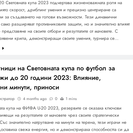
0 Световната купа 2023 подчертава жизненоважната роля на
чиято скорост, дриблинг умения и прецизно центриране са
и за създаването на голови възможности. Тези динамични
 само разширяват противниковите защити, но и значително влияят
 представяне на своите отбори и резултатите от мачовете. С
зявени крила, демонстриращи своите умения, турнира се…
e
ници на Световната купа по футбол за
жи до 20 години 2023: Влияние,
ни минути, приноси
стратор
4 months ago
0
1 mins
ата купа на ФИФА U-20 2023, резервите се оказаха ключови
лияещи на резултатите от мачовете чрез своите стратегически
Със значително натрупване на минути на терена, тези играчи не
оставиха свежа енергия, но и демонстрираха способността си да