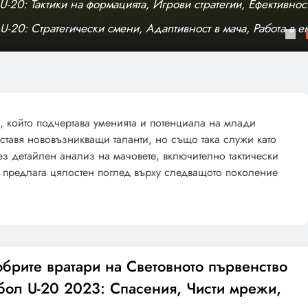
U-20: Тактики на формацията, Игрови стратегии, Ефективнос
е
U-20: Стратегически смени, Адаптивност в мача, Работа в е
 който подчертава уменията и потенциала на млади
дставя нововъзникващи таланти, но също така служи като
ез детайлен анализ на мачовете, включително тактически
т предлага цялостен поглед върху следващото поколение
брите вратари на Световното първенство
бол U-20 2023: Спасения, Чисти мрежи,