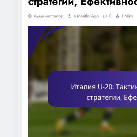
стратегии, Ефективнос
Администратор
4 Months Ago
0
1 Mins