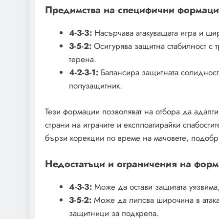
Предимства на специфични формац
4-3-3:
Насърчава атакуващата игра и шир
3-5-2:
Осигурява защитна стабилност с т
терена.
4-2-3-1:
Балансира защитната солидност 
полузащитник.
Тези формации позволяват на отбора да адапти
страни на играчите и експлоатирайки слабостит
бързи корекции по време на мачовете, подобр
Недостатъци и ограничения на форм
4-3-3:
Може да остави защитата уязвима
3-5-2:
Може да липсва широчина в атакат
защитници за подкрепа.