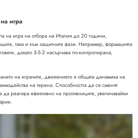
на игра
а на игра на отбора на Италия до 20 години,
ващите, така и към защитните фази. Например, формацията
говете, докато 3-5-2 насърчава по-контролирана,
рането на играчите, движението и общата динамика на
заимодейства на терена. Способността да се сменят
а да реагира ефективно на противниците, увеличавайки
арии.