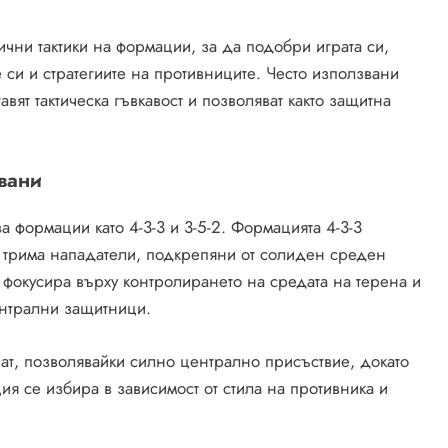
чни тактики на формации, за да подобри играта си,
 си и стратегиите на противниците. Често използвани
авят тактическа гъвкавост и позволяват както защитна
вани
 формации като 4-3-3 и 3-5-2. Формацията 4-3-3
с трима нападатели, подкрепяни от солиден среден
се фокусира върху контролирането на средата на терена и
ентрални защитници.
ват, позволявайки силно централно присъствие, докато
ия се избира в зависимост от стила на противника и