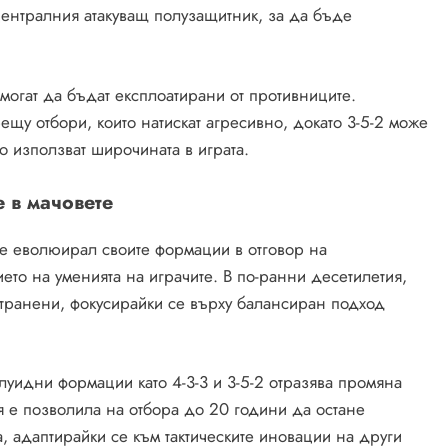
ентралния атакуващ полузащитник, за да бъде
могат да бъдат експлоатирани от противниците.
щу отбори, които натискат агресивно, докато 3-5-2 може
о използват широчината в играта.
 в мачовете
 е еволюирал своите формации в отговор на
то на уменията на играчите. В по-ранни десетилетия,
странени, фокусирайки се върху балансиран подход
луидни формации като 4-3-3 и 3-5-2 отразява промяна
я е позволила на отбора до 20 години да остане
 адаптирайки се към тактическите иновации на други