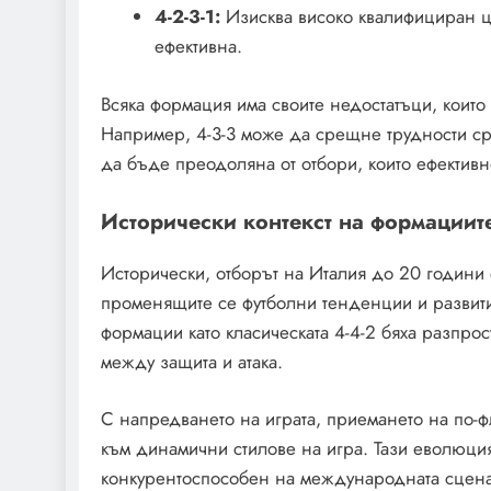
4-2-3-1:
Изисква високо квалифициран ц
ефективна.
Всяка формация има своите недостатъци, които 
Например, 4-3-3 може да срещне трудности сре
да бъде преодоляна от отбори, които ефективн
Исторически контекст на формациите
Исторически, отборът на Италия до 20 години
променящите се футболни тенденции и развитие
формации като класическата 4-4-2 бяха разпро
между защита и атака.
С напредването на играта, приемането на по-ф
към динамични стилове на игра. Тази еволюци
конкурентоспособен на международната сцена,