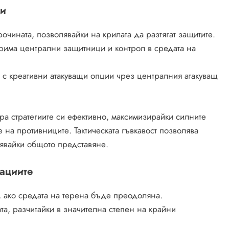
ии
очината, позволявайки на крилата да разтягат защитите.
рима централни защитници и контрол в средата на
с креативни атакуващи опции чрез централния атакуващ
ра стратегиите си ефективно, максимизирайки силните
е на противниците. Тактическата гъвкавост позволява
явайки общото представяне.
ациите
, ако средата на терена бъде преодоляна.
а, разчитайки в значителна степен на крайни