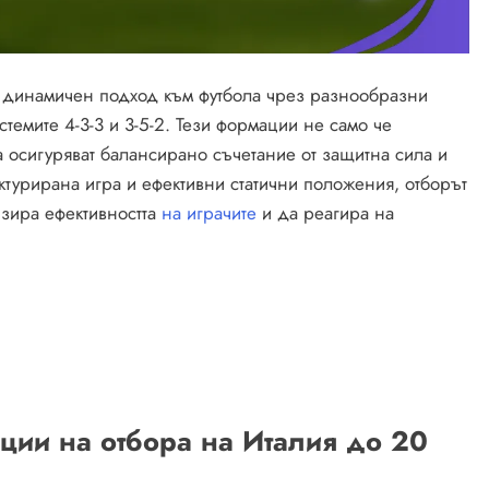
 динамичен подход към футбола чрез разнообразни
темите 4-3-3 и 3-5-2. Тези формации не само че
ка осигуряват балансирано съчетание от защитна сила и
уктурирана игра и ефективни статични положения, отборът
изира ефективността
на играчите
и да реагира на
ации на отбора на Италия до 20