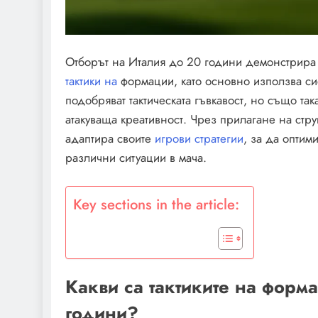
Отборът на Италия до 20 години демонстрира
тактики на
формации, като основно използва сис
подобряват тактическата гъвкавост, но също та
атакуваща креативност. Чрез прилагане на стр
адаптира своите
игрови стратегии
, за да оптим
различни ситуации в мача.
Key sections in the article:
Какви са тактиките на форм
години?