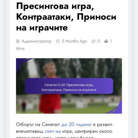
Пресингова игра,
Контраатаки, Приноси
на играчите
Администратор
5 Months Ago
0
1
Mins
Отборът на Сенегал
до 20 години
е развил
впечатляващ
стил на
игра, центриран около
пресингова игра, която цели бързо