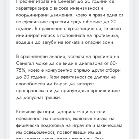
Пресинг играта на Сенегал до 20 години се
характеризира с висока интензивност и
координирани движения, което я прави една от
по-ефективните стратегии сред отборите до 20
години. В сравнение с връстниците си, те често
инициират натиск в половината на противника,
водещи до загуби на топката в опасни зони.
В сравнителен анализ, успехът на пресинга на
Сенегал може да се види в диапазона от 60-
75%, което е конкурентно спрямо други отбори
до 20 години. Тази ефективност се дължи на
способността им бързо да затварят
пространствата и да принуждават противниците
да допуснат грешки.
Ключови фактори, допринасящи за тази
ефективност на пресинга, включват нивата на
физическа подготовка на играчите и тактическата
им осведоменост, позволяващи им да
поддържат натиск през целия мач. Този