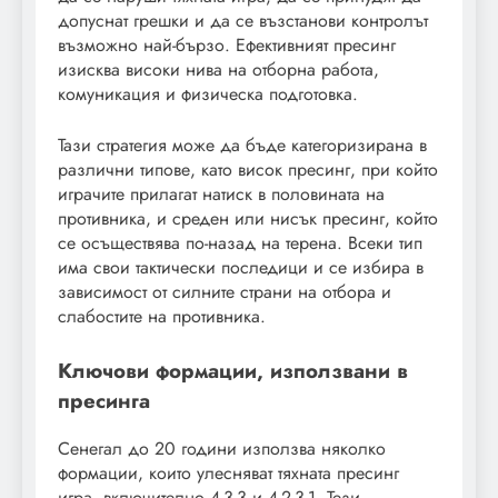
допуснат грешки и да се възстанови контролът
възможно най-бързо. Ефективният пресинг
изисква високи нива на отборна работа,
комуникация и физическа подготовка.
Тази стратегия може да бъде категоризирана в
различни типове, като висок пресинг, при който
играчите прилагат натиск в половината на
противника, и среден или нисък пресинг, който
се осъществява по-назад на терена. Всеки тип
има свои тактически последици и се избира в
зависимост от силните страни на отбора и
слабостите на противника.
Ключови формации, използвани в
пресинга
Сенегал до 20 години използва няколко
формации, които улесняват тяхната пресинг
игра, включително 4-3-3 и 4-2-3-1. Тези