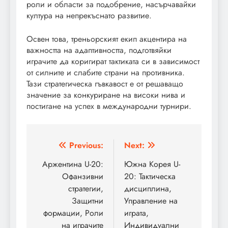
роли и области за подобрение, насърчавайки
култура на непрекъснато развитие.
Освен това, треньорският екип акцентира на
важността на адаптивността, подготвяйки
играчите да коригират тактиката си в зависимост
от силните и слабите страни на противника.
Тази стратегическа гъвкавост е от решаващо
значение за конкуриране на високи нива и
постигане на успех в международни турнири.
Post
Previous:
Next:
navigation
Аржентина U-20:
Южна Корея U-
Офанзивни
20: Тактическа
стратегии,
дисциплина,
Защитни
Управление на
формации, Роли
играта,
на играчите
Индивидуални