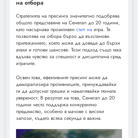
на отбора
Стратегията на пресинга значително подобрява
общото представяне на Сенегал до 20 години,
като насърчава проактивен
стил на
игра. Тя
позволява на отбора бързо да възстанови
притежанието, което може да доведе до бързи
атаки и голови шансове. Този подход също така
вдъхва чувство за спешност и дисциплина сред
играчите.
Освен това, ефективният пресинг може да
деморализира противниците, принуждавайки
ги да допуснат грешки и намалявайки тяхната
увереност. В резултат на това, Сенегал до 20
години често поддържа конкурентно
предимство, особено в мачове с високи
залози, където всяка секунда е важна.