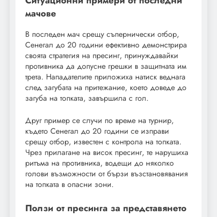
Ситуационни примери от последни
мачове
В последен мач срещу съпернически отбор,
Сенегал до 20 години ефективно демонстрира
своята стратегия на пресинг, принуждавайки
противника да допусне грешки в защитната им
трета. Нападателите приложиха натиск веднага
след загубата на притежание, което доведе до
загуба на топката, завършила с гол.
Друг пример се случи по време на турнир,
където Сенегал до 20 години се изправи
срещу отбор, известен с контрола на топката.
Чрез прилагане на висок пресинг, те нарушиха
ритъма на противника, водещи до няколко
голови възможности от бързи възстановявания
на топката в опасни зони.
Ползи от пресинга за представянето