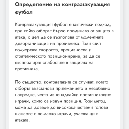
Определение на контраатакуващия
футбол
Контраатакуващият футбол е тактически подход,
при който отборът бързо преминава от защита в
атака, с цел да се възползва от моментната
дезорганизация на противника. Този стил
подчертава скоростта, прецизността и
стратегическото позициониране, за да се
експлоатират слабостите в защитата на
противника.
По същество, контраатаките се случват, когато
отборът възстанови притежанието и незабавно
напредне, често изненадвайки противниковите
играчи, които са извън позиция. Този метод
може да доведе до висококачествени голови
шансове с по-малко играчи, участващи в
атаката.