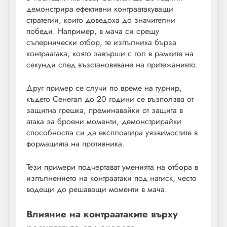
демонстрира ефективни контраатакуващи
стратегии, които доведоха до значителни
победи. Например, в мача си срещу
съпернически отбор, те изпълниха бърза
контраатака, която завърши с гол в рамките на
секунди след възстановяване на притежанието.
Друг пример се случи по време на турнир,
където Сенегал до 20 години се възползва от
защитна грешка, преминавайки от защита в
атака за броени моменти, демонстрирайки
способността си да експлоатира уязвимостите в
формацията на противника.
Тези примери подчертават уменията на отбора в
изпълнението на контраатаки под натиск, често
водещи до решаващи моменти в мача.
Влияние на контраатаките върху