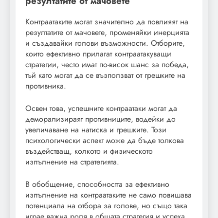
резултатите от мачовете
Контраатаките могат значително да повлияят на
резултатите от мачовете, променяйки инерцията
и създавайки голови възможности. Отборите,
които ефективно прилагат контраатакуващи
стратегии, често имат по-висок шанс за победа,
тъй като могат да се възползват от грешките на
противника.
Освен това, успешните контраатаки могат да
деморализираят противниците, водейки до
увеличаване на натиска и грешките. Този
психологически аспект може да бъде толкова
въздействащ, колкото и физическото
изпълнение на стратегията.
В обобщение, способността за ефективно
изпълнение на контраатаките не само повишава
потенциала на отбора за голове, но също така
играе важна роля в общата стратегия и успеха