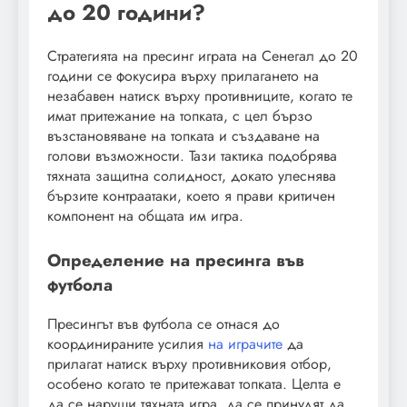
до 20 години?
Стратегията на пресинг играта на Сенегал до 20
години се фокусира върху прилагането на
незабавен натиск върху противниците, когато те
имат притежание на топката, с цел бързо
възстановяване на топката и създаване на
голови възможности. Тази тактика подобрява
тяхната защитна солидност, докато улеснява
бързите контраатаки, което я прави критичен
компонент на общата им игра.
Определение на пресинга във
футбола
Пресингът във футбола се отнася до
координираните усилия
на играчите
да
прилагат натиск върху противниковия отбор,
особено когато те притежават топката. Целта е
да се наруши тяхната игра, да се принудят да