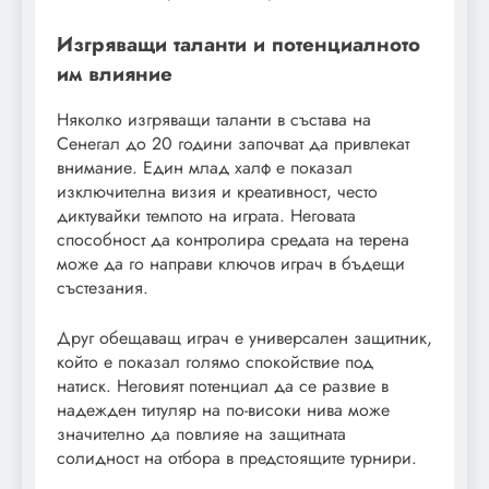
Изгряващи таланти и потенциалното
им влияние
Няколко изгряващи таланти в състава на
Сенегал до 20 години започват да привлекат
внимание. Един млад халф е показал
изключителна визия и креативност, често
диктувайки темпото на играта. Неговата
способност да контролира средата на терена
може да го направи ключов играч в бъдещи
състезания.
Друг обещаващ играч е универсален защитник,
който е показал голямо спокойствие под
натиск. Неговият потенциал да се развие в
надежден титуляр на по-високи нива може
значително да повлияе на защитната
солидност на отбора в предстоящите турнири.