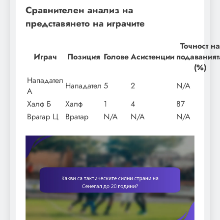
Сравнителен анализ на
представянето на играчите
Точност на
Играч
Позиция
Голове
Асистенции
подаваният
(%)
Нападател
Нападател
5
2
N/A
А
Халф Б
Халф
1
4
87
Вратар Ц
Вратар
N/A
N/A
N/A