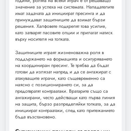
години, ролята на всеки играч е от решаващо
значение за успеха на системата. Нападателите
имат задачата да инициират пресинга и да
принуждават защитниците да взимат бързи
решения. Халфовете подкрепят това усилие,
като затварят пасовите опции и прилагат натиск
върху носителя на топката.
Защитниците играят жизненоважна роля в
поддържането на формацията и осигуряването
на координиран пресинг. Те трябва да бъдат
готови да излязат напред и да се ангажират с
атакуващите играчи, като същевременно са
наясно с позиционирането си, за да
предотвратят контраатаки. Вратарите също са
ангажирани, често действащи като първа линия
на защита, бързо разпределяйки топката, за да
инициират контраатаки, след като притежанието
бъде възстановено.