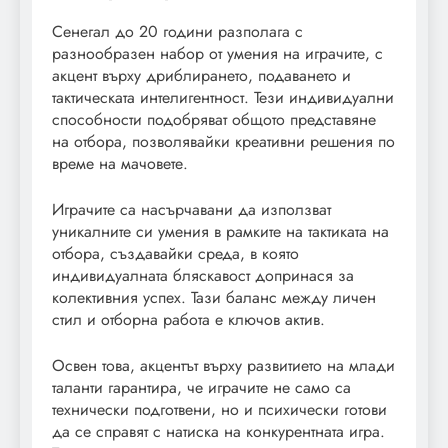
Сенегал до 20 години разполага с
разнообразен набор от умения на играчите, с
акцент върху дриблирането, подаването и
тактическата интелигентност. Тези индивидуални
способности подобряват общото представяне
на отбора, позволявайки креативни решения по
време на мачовете.
Играчите са насърчавани да използват
уникалните си умения в рамките на тактиката на
отбора, създавайки среда, в която
индивидуалната бляскавост допринася за
колективния успех. Тази баланс между личен
стил и отборна работа е ключов актив.
Освен това, акцентът върху развитието на млади
таланти гарантира, че играчите не само са
технически подготвени, но и психически готови
да се справят с натиска на конкурентната игра.