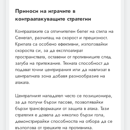
Приноси на играчите в
контраатакуващите стратегии
Контраатаките са отличителен белег на стила на
Сенегал, разчитащ на скорост и прецизност.
Крилата са особено ефективни, използвайки
скоростта си, за да експлоатират
пространствата, оставени от противниците след
загуба на притежание. Тяхната способност да
подават точни центрирания или да навлизат в
централната зона добавя разнообразие на
атаката.
Централният нападател често се позиционира,
за да получи бързи пасове, позволявайки
бързи трансформации от защита в атака. Тази
стратегия е довела до няколко бързи гола,
демонстрирайки способността на отбора да се
възползва от грешките на противника.