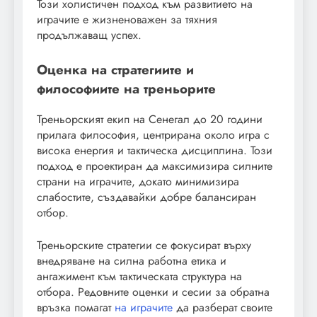
Този холистичен подход към развитието на
играчите е жизненоважен за тяхния
продължаващ успех.
Оценка на стратегиите и
философиите на треньорите
Треньорският екип на Сенегал до 20 години
прилага философия, центрирана около игра с
висока енергия и тактическа дисциплина. Този
подход е проектиран да максимизира силните
страни на играчите, докато минимизира
слабостите, създавайки добре балансиран
отбор.
Треньорските стратегии се фокусират върху
внедряване на силна работна етика и
ангажимент към тактическата структура на
отбора. Редовните оценки и сесии за обратна
връзка помагат
на играчите
да разберат своите