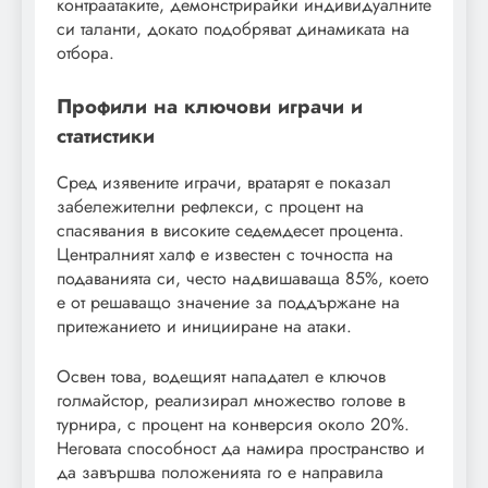
контраатаките, демонстрирайки индивидуалните
си таланти, докато подобряват динамиката на
отбора.
Профили на ключови играчи и
статистики
Сред изявените играчи, вратарят е показал
забележителни рефлекси, с процент на
спасявания в високите седемдесет процента.
Централният халф е известен с точността на
подаванията си, често надвишаваща 85%, което
е от решаващо значение за поддържане на
притежанието и иницииране на атаки.
Освен това, водещият нападател е ключов
голмайстор, реализирал множество голове в
турнира, с процент на конверсия около 20%.
Неговата способност да намира пространство и
да завършва положенията го е направила