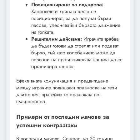
Позициониране за подкрепа:
Халфовете и крилата често се
позиционират, за да получат бързи
пасове, улеснявайки бързото движение
на топката.
Решителни действия:
Играчите трябва
да бъдат готови да стрелят или подават
бързо, тъй като колебанието може да
позволи на противниковата защита да се
организира отново.
Ефективната комуникация и предвиждане
между играчите повишават плавността на тези
движения, правейки контраатаката по-
смъртоносна.
Примери от последни мачове за
успешни контраатаки
В последни мачове, Сенегал до 20 години