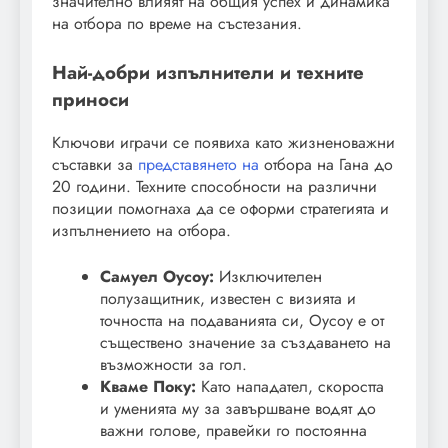
значително влияят на общия успех и динамика
на отбора по време на състезания.
Най-добри изпълнители и техните
приноси
Ключови играчи се появиха като жизненоважни
съставки за
представянето на
отбора на Гана до
20 години. Техните способности на различни
позиции помогнаха да се оформи стратегията и
изпълнението на отбора.
Самуел Оусоу:
Изключителен
полузащитник, известен с визията и
точността на подаванията си, Оусоу е от
съществено значение за създаването на
възможности за гол.
Кваме Поку:
Като нападател, скоростта
и уменията му за завършване водят до
важни голове, правейки го постоянна