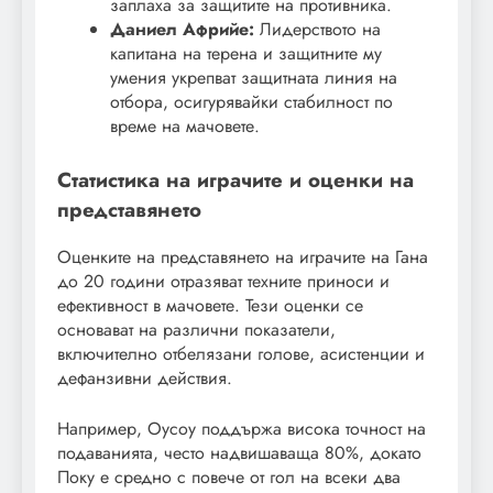
заплаха за защитите на противника.
Даниел Африйе:
Лидерството на
капитана на терена и защитните му
умения укрепват защитната линия на
отбора, осигурявайки стабилност по
време на мачовете.
Статистика на играчите и оценки на
представянето
Оценките на представянето на играчите на Гана
до 20 години отразяват техните приноси и
ефективност в мачовете. Тези оценки се
основават на различни показатели,
включително отбелязани голове, асистенции и
дефанзивни действия.
Например, Оусоу поддържа висока точност на
подаванията, често надвишаваща 80%, докато
Поку е средно с повече от гол на всеки два