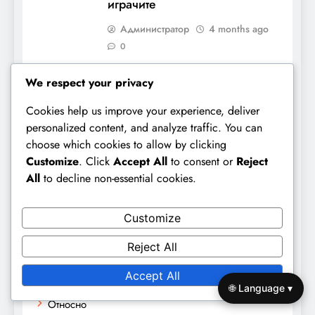
играчите
Администратор
4 months ago
0
Япония U-20: Защитна
We respect your privacy
устойчивост, Игра при
Cookies help us improve your experience, deliver
преход, Влияние на ключови
personalized content, and analyze traffic. You can
играчи
choose which cookies to allow by clicking
Администратор
4 months ago
Customize
. Click
Accept All
to consent or
Reject
0
All
to decline non-essential cookies.
Customize
Връзки
Reject All
Цялото съдържание
Accept All
🌐 Language ▾
Относно