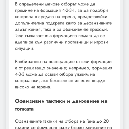
В определени мачове отборът може да
премине на формация 4-2-3-1, за да подобри
контрола в средата на терена, предоставяйки
допълнителна подкрепа както за дефанзивните
задължения, така и за офанзивните преходи.
Тази гъвкавост във формацията помага да се
адаптира към различни противници и игрови
ситуации.
Разбирането на последиците от тези формации
е от решаващо значение; например, формация
4-3-3 може да остави отбора уязвим на
контраатаки, ако бековете се изтеглят твърде
високо на терена.
Офанзивни тактики и движение на
топката
Офанзивните тактики на отбора на Гана до 20
години се фокусират върху бързо движение на