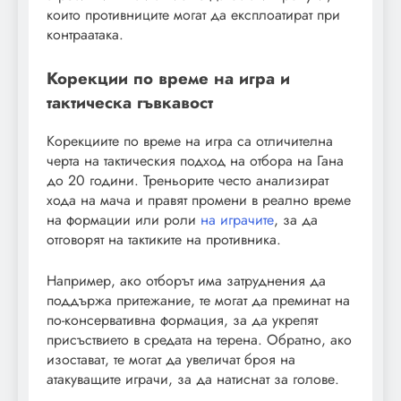
които противниците могат да експлоатират при
контраатака.
Корекции по време на игра и
тактическа гъвкавост
Корекциите по време на игра са отличителна
черта на тактическия подход на отбора на Гана
до 20 години. Треньорите често анализират
хода на мача и правят промени в реално време
на формации или роли
на играчите
, за да
отговорят на тактиките на противника.
Например, ако отборът има затруднения да
поддържа притежание, те могат да преминат на
по-консервативна формация, за да укрепят
присъствието в средата на терена. Обратно, ако
изостават, те могат да увеличат броя на
атакуващите играчи, за да натиснат за голове.