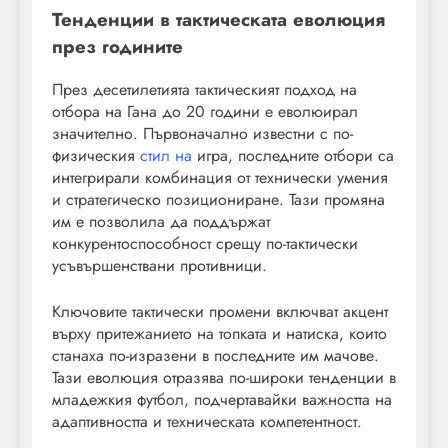
Тенденции в тактическата еволюция
през годините
През десетилетията тактическият подход на
отбора на Гана до 20 години е еволюирал
значително. Първоначално известни с по-
физическия
стил на
игра, последните отбори са
интегрирали комбинация от технически умения
и стратегическо позициониране. Тази промяна
им е позволила да поддържат
конкурентоспособност срещу по-тактически
усъвършенствани противници.
Ключовите тактически промени включват акцент
върху притежанието на топката и натиска, които
станаха по-изразени в последните им мачове.
Тази еволюция отразява по-широки тенденции в
младежкия футбол, подчертавайки важността на
адаптивността и техническата компетентност.