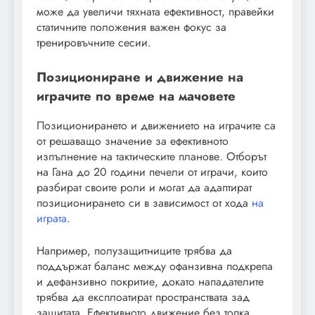
може да увеличи тяхната ефективност, правейки
статичните положения важен фокус за
тренировъчните сесии.
Позициониране и движение на
играчите по време на мачовете
Позиционирането и движението на играчите са
от решаващо значение за ефективното
изпълнение на тактическите планове. Отборът
на Гана до 20 години печели от играчи, които
разбират своите роли и могат да адаптират
позиционирането си в зависимост от хода
на
играта
.
Например, полузащитниците трябва да
поддържат баланс между офанзивна подкрепа
и дефанзивно покритие, докато нападателите
трябва да експлоатират пространствата зад
защитата. Ефективното движение без топка