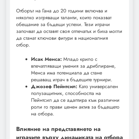
Отборът на Гана до 20 години включва и
няколко изгряващи таланти, които показват
обещание за бъдещи успехи. Тези играчи
започват да оставят своя отпечатък и биха могли
да станат ключови фигури в националния
отбор.
Исак Менса:
Младо крило с
впечатляващи умения за дриблиране,
Менса има потенциала да стане
решаващ играч в бъдещите турнири.
Джозеф Пейнтсил:
Като универсален
полузащитник, способността на
Пейнтсил да се адаптира към различни
роли го прави ценен актив за бъдещето
на отбора.
Влияние на представянето на
играчите върху динамиката на отбора