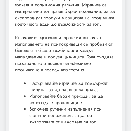
топката и позиционна размяна. Играчите са
насърчавани да правят бързи подавания, за да
експлоатират пролуки в защитата на противника,
което често води до възможности за гол.
Ключовите офанзивни стратегии включват
използването на припокриващи се пробези от
бековете и бързи комбинации между
нападателите и полузащитниците. Това създава
пространство и позволява ефективно
проникване в последната третина.
Насърчавайте играчите да поддържат
ширина, за да разтягат защитата.
Използвайте бързи преходи, за да
изненадате противниците.
Включете рутинни изпълнения при
статични положения, за да се
възползвате от шансовете за гол.