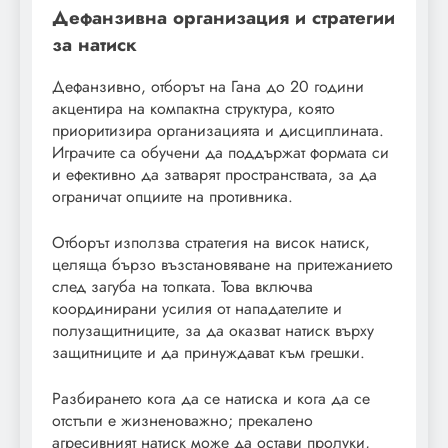
Дефанзивна организация и стратегии
за натиск
Дефанзивно, отборът на Гана до 20 години
акцентира на компактна структура, която
приоритизира организацията и дисциплината.
Играчите са обучени да поддържат формата си
и ефективно да затварят пространствата, за да
ограничат опциите на противника.
Отборът използва стратегия на висок натиск,
целяща бързо възстановяване на притежанието
след загуба на топката. Това включва
координирани усилия от нападателите и
полузащитниците, за да оказват натиск върху
защитниците и да принуждават към грешки.
Разбирането кога да се натиска и кога да се
отстъпи е жизненоважно; прекалено
агресивният натиск може да остави пролуки,