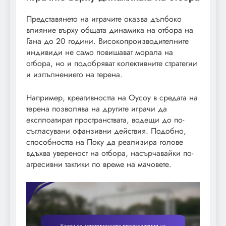
Представянето на играчите оказва дълбоко
влияние върху общата динамика на отбора на
Гана до 20 години. Високопроизводителните
индивиди не само повишават морала на
отбора, но и подобряват колективните стратегии
и изпълнението на терена.
Например, креативността на Оусоу в средата на
терена позволява на другите играчи да
експлоатират пространствата, водещи до по-
съгласувани офанзивни действия. Подобно,
способността на Поку да реализира голове
вдъхва увереност на отбора, насърчавайки по-
агресивни тактики по време на мачовете.