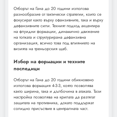
Отборът на Гана до 20 години използва
разнообразие от тактически стратегии, които се
фокусират както върху офанзивните, така и върху
дефанзивните сили. Техният подход акцентира
на флуидни формации, динамично движение
на топката и структурирана дефанзивна
организация, всичко това под влиянието на
визията на треньорския щаб.
Избор на формации и техните
последици
Отборът на Гана до 20 години обикновено
използва формация 4-3-3, която позволява
както ширина, така и дълбочина в атаката. Тази
настройка позволява на крилата да разтягат
защитата на противника, докато поддържат
солидно присъствие в централната част.