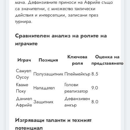
мача. Дефанзивните приноси на Африйе също
са значителни, с множество тактически
действия и интерсепции, записани през
турнира.
Сравнителен анализ на ролите на
играчите
Ключова
Оценка на
Играч
Позиция
роля
представянето
Самуел
Полузащитник
Плеймейкър
8.5
Оусоу
Кваме
Голови
Нападател
9.0
Поку
реализатор
Даниел
Дефанзивен
Защитник
8.0
Африйе
анкър
Изгряващи таланти и техният
потенциал