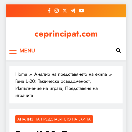
Skip
to
content
ceprincipat.com
MENU
Home
Анализ на представянето на екипа
Гана U-20: Тактическа осведоменост,
Изпълнение на играта, Представяне на
играчите
АНАЛИЗ НА ПРЕДСТАВЯНЕТО НА ЕКИПА