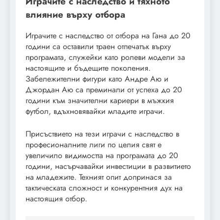
Играчите с наследство и тяхното
влияние върху отбора
Играчите с наследство от отбора на Гана до 20
години са оставили траен отпечатък върху
програмата, служейки като ролеви модели за
настоящите и бъдещите поколения.
Забележителни фигури като Андре Аю и
Джордан Аю са преминали от успеха до 20
години към значителни кариери в мъжкия
футбол, вдъхновявайки младите играчи.
Присъствието на тези играчи с наследство в
професионалните лиги по целия свят е
увеличило видимостта на програмата до 20
години, насърчавайки инвестиции в развитието
на младежите. Техният опит допринася за
тактическата сложност и конкурентния дух на
настоящия отбор.