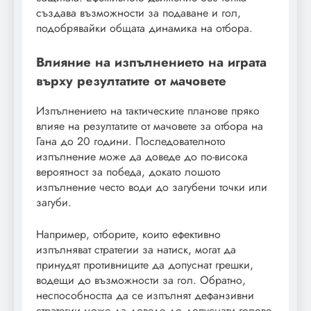
създава възможности за подаване и гол,
подобрявайки общата динамика на отбора.
Влияние на изпълнението на играта
върху резултатите от мачовете
Изпълнението на тактическите планове пряко
влияе на резултатите от мачовете за отбора на
Гана до 20 години. Последователното
изпълнение може да доведе до по-висока
вероятност за победа, докато лошото
изпълнение често води до загубени точки или
загуби.
Например, отборите, които ефективно
изпълняват стратегии за натиск, могат да
принудят противниците да допуснат грешки,
водещи до възможности за гол. Обратно,
неспособността да се изпълнят дефанзивни
стратегии може да доведе до допуснати голове,