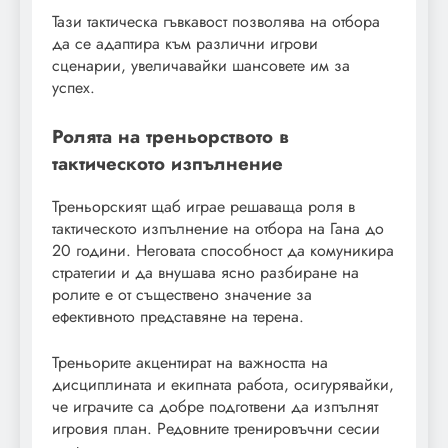
Тази тактическа гъвкавост позволява на отбора
да се адаптира към различни игрови
сценарии, увеличавайки шансовете им за
успех.
Ролята на треньорството в
тактическото изпълнение
Треньорският щаб играе решаваща роля в
тактическото изпълнение на отбора на Гана до
20 години. Неговата способност да комуникира
стратегии и да внушава ясно разбиране на
ролите е от съществено значение за
ефективното представяне на терена.
Треньорите акцентират на важността на
дисциплината и екипната работа, осигурявайки,
че играчите са добре подготвени да изпълнят
игровия план. Редовните тренировъчни сесии