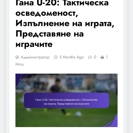
Гана U-20: Тактическа
осведоменост,
Изпълнение на играта,
Представяне на
играчите
Администратор
5 Months Ago
0
1
Mins