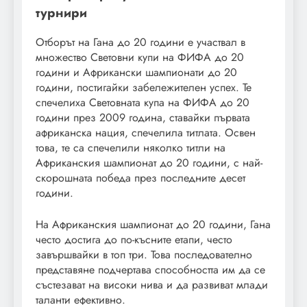
турнири
Отборът на Гана до 20 години е участвал в
множество Световни купи на ФИФА до 20
години и Африкански шампионати до 20
години, постигайки забележителен успех. Те
спечелиха Световната купа на ФИФА до 20
години през 2009 година, ставайки първата
африканска нация, спечелила титлата. Освен
това, те са спечелили няколко титли на
Африканския шампионат до 20 години, с най-
скорошната победа през последните десет
години.
На Африканския шампионат до 20 години, Гана
често достига до по-късните етапи, често
завършвайки в топ три. Това последователно
представяне подчертава способността им да се
състезават на високи нива и да развиват млади
таланти ефективно.