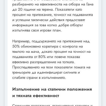
разбирането на ефективността на отбора на Гана
до 20 години на терена. Показатели като
процент на притежание, точност на подаванията
и успешни тактически действия предоставят
информация за това колко добре отборът
изпълнява своя игрови план.
Например, поддържането на притежание над
50% обикновено корелира с контрола на
темпото на мача, докато процент на точност на
подаванията от 80% или повече показва
ефективно разпределение на топката.
Проследяването на тези показатели помага на
треньорите да идентифицират силните и
слабите страни в изпълнението.
Изпълнение на статични положения
и тяхната ефективност
Статичните положения, включително корнери и