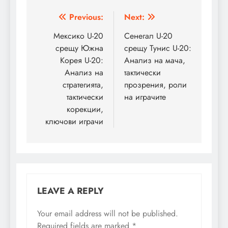
Post
Previous:
Next:
navigation
Мексико U-20
Сенегал U-20
срещу Южна
срещу Тунис U-20:
Корея U-20:
Анализ на мача,
Анализ на
тактически
стратегията,
прозрения, роли
тактически
на играчите
корекции,
ключови играчи
LEAVE A REPLY
Your email address will not be published.
Required fields are marked
*